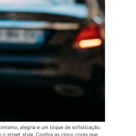
imismo, alegria e um toque de sofisticação.
 o street style. Confira as cinco cores que