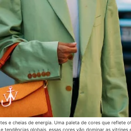
s e cheias de energia. Uma paleta de cores que reflete ot
 tendências globais, essas cores vão dominar as vitrines e