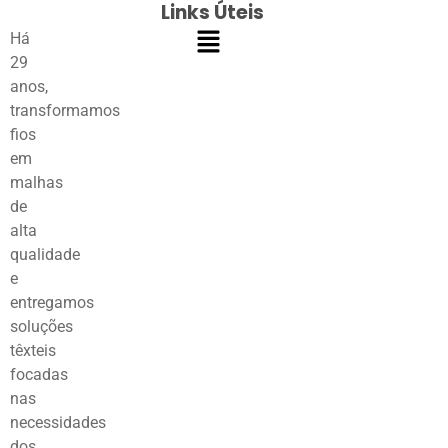
Links Úteis
Há
29
anos,
transformamos
fios
em
malhas
de
alta
qualidade
e
entregamos
soluções
têxteis
focadas
nas
necessidades
dos