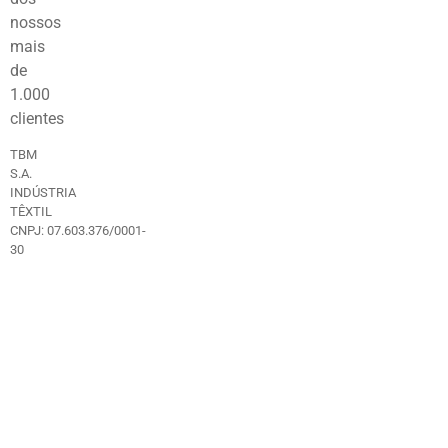
nossos
mais
de
1.000
clientes
TBM
S.A.
INDÚSTRIA
TÊXTIL
CNPJ:
07.603.376/0001-
30