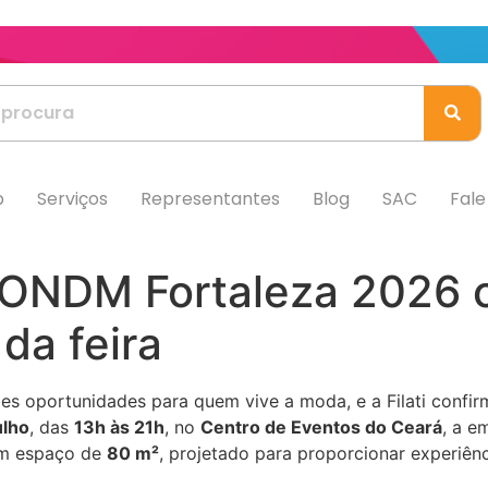
b
Serviços
Representantes
Blog
SAC
Fal
da ONDM Fortaleza 2026
da feira
es oportunidades para quem vive a moda, e a Filati confi
ulho
, das
13h às 21h
, no
Centro de Eventos do Ceará
, a e
 um espaço de
80 m²
, projetado para proporcionar experiên