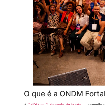
O que é a ONDM Forta
A
ONDM — O Negócio da Moda
— consolido