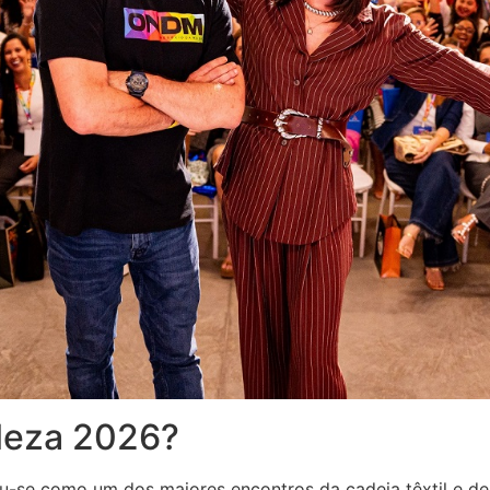
leza 2026?
u-se como um dos maiores encontros da cadeia têxtil e de